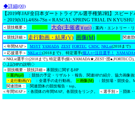
◆詳細(00)
【2019年JAF全日本ダートトライアル選手権第2戦】スピー
・2019(h31).4/6St-7Sn＜RASCAL SPRING TRIAL IN K
大会(主催者)(ori)
＜競技概要＞
概要(gyI)
：案内・エントリー・リ
走行動画・結果(V)
画像(M)
観戦記(K)
＜競技詳細＞
関連団
＜年間MAP＞
MSYT
YAMADA
ZEST
FORTEC
CMSC
NKLst
(2018まで)
＜応援選手＞
NKLst☆
(2018まで)
、特定選手(
個人○+注目選手！
,
YAMADA
＜NKLst選手☆(2018まで), 特定選手(個○,YAMADA★,ZEST･団●,FORTEC◎
◇上記HPの説明◇
＜競技概要・競技詳細＞
本競技に関するHP
・案内(pI)
：競技の予定・リザルト・報告、関連HPの紹介、協力画像抜
・走行動画(V)
：全選手の走行動画。
・画像(M)
：競技場・競技会。MS
関連団体：
・関連団体の競技報告・top。
＜年間MAP＞
・各団体の年間MAP。各競技をリンク。
＜選手別＞
・団体・