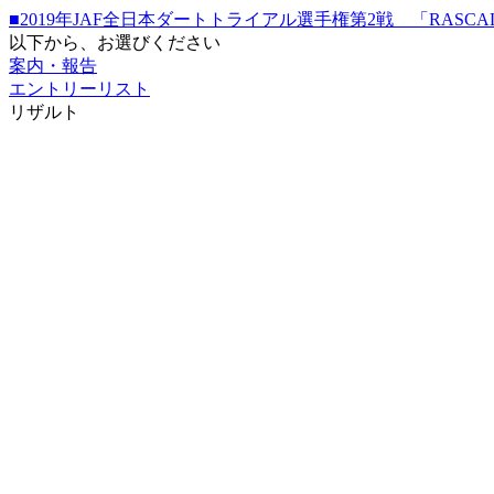
■2019年JAF全日本ダートトライアル選手権第2戦 「RASCAL SPR
以下から、お選びください
案内・報告
エントリーリスト
リザルト