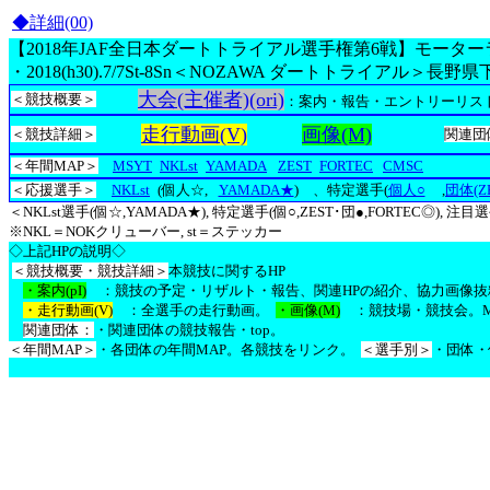
◆詳細(00)
【2018年JAF全日本ダートトライアル選手権第6戦】モータ
・2018(h30).7/7St-8Sn＜NOZAWA ダートトライアル＞
大会(主催者)(ori)
＜競技概要＞
：案内・報告・エントリーリス
走行動画(V)
画像(M)
＜競技詳細＞
関連団
＜年間MAP＞
MSYT
NKLst
YAMADA
ZEST
FORTEC
CMSC
＜応援選手＞
NKLst
(個人☆,
YAMADA★
)
、特定選手(
個人○
,
団体(Z
＜NKLst選手(個☆,YAMADA★), 特定選手(個○,ZEST･団●,FORTEC◎), 注目
※NKL＝NOKクリューバー, st＝ステッカー
◇上記HPの説明◇
＜競技概要・競技詳細＞
本競技に関するHP
・案内(pI)
：競技の予定・リザルト・報告、関連HPの紹介、協力画像抜
・走行動画(V)
：全選手の走行動画。
・画像(M)
：競技場・競技会。MS
関連団体：
・関連団体の競技報告・top。
＜年間MAP＞
・各団体の年間MAP。各競技をリンク。
＜選手別＞
・団体・