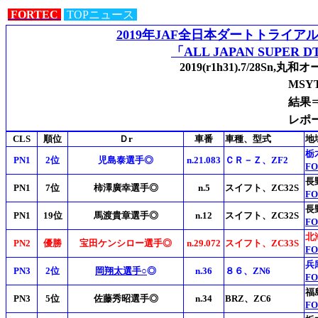
FORTEC
TOPニュース
2019年JAF全日本ダートトライア
「ALL JAPAN SUPER D
2019(r1h31).7/28
MS
結果
レポ
CLS
順位
Ｄr
車番
車種、型式
地
栃
PN1
2位
児島泰選手◎
n.21.083
ＣＲ－Ｚ、ZF2
F
長
PN1
7位
柿澤廣幸選手◎
n.5
スイフト、ZC32S
F
長
PN1
19位
馬渡貴章選手◎
n.12
スイフト、ZC32S
F
北
PN2
優勝
宝田ケンシロー選手◎
n.29.072
スイフト、ZC33S
F
兵
PN3
2位
岡翔太選手○
◎
n.36
８６、ZN6
F
福
PN3
5位
佐藤秀昭選手◎
n.34
BRZ、ZC6
F