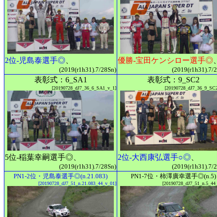
2位-児島泰選手◎
、
優勝-宝田ケンシロー選手◎
(2019(r1h31).7/28Sn)
(2019(r1h31).7/
表彰式：6_SA1
表彰式：9_SC2
[20190728_dJ7_36_6_SA1_v_1]
[20190728_dJ7_36_9_SC
5位-稲葉幸嗣選手◎、
2位-大西康弘選手○◎
、
(2019(r1h31).7/28Sn)
(2019(r1h31).7/
PN1-2位・児島泰選手◎(n.21.083)
PN1-7位・柿澤廣幸選手◎(n.5)
[20190728_dJ7_51_n.21.083_44_v_01]
[20190728_dJ7_51_n.5_44