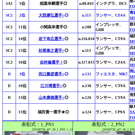
栃
SA1
5位
稲葉幸嗣選手◎
n.80.043
インテグラ、DC5
F
青
SC2
2位
大西康弘選手○
◎
n.115
ランサー、CZ4A
MS
群
インプレッサ、
SC2
11位
小関高幸選手◎
n.108
GDB
F
福
SC2
14位
岩下幸広選手○
◎
n.116.016
ランサー、CT9A
MS
兵
インプレッサ、
SC2
15位
杉尾泰之選手○
◎
n.113
GDB
MS
兵
SC2
16位
吉村修選手！
◎
n.117.015
ランサー、CZ4A
M
岡
D
3位
田口勝彦選手○
◎
n.131
フィエスタ、MK7
MS
福
D
10位
江川博選手○
◎
n.130
ランサー、CT9A
MS
長
D
13位
山本康徳選手○
◎
n.126
ランサー、CT9A
MS
岐
D
15位
福田貴一選手★◎
n.124
ランサー、CP9A
Y
F
表彰式：1_PN1
表彰式：2_PN2
[20190728_dJ7_36_1_PN1_v_1]
[20190728_dJ7_36_2_PN