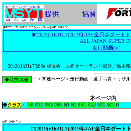
提供
協賛
[KIT07_1/20190728_dJ7_Nasu_V.html] (dJ7_2019_V)
■(2019(r1h31).7)2019年JAF全日本
ALL JAPAN SUPER D
走行動画(V)
2019(r1h31).7/28Sn,競技会。丸和オートランド那須／栃
：＜関連ページ＞走行動画・選手写真・リザル
本ページ内
◆
クラス
：
AE
PN1
PN2
PN3
N1
N2
SA1
SA2
SC1
SC2
D
(dJ7_2019_V1)
□(2019(r1h31).7)2019年JAF全日本