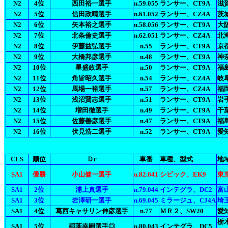
N2
4位
西田裕一選手
n.59.055
ランサー、CT9A
滋賀
N2
5位
信田政晴選手
n.61.052
ランサー、CZ4A
茨城
N2
6位
矢本裕之選手
n.58.056
ランサー、CT9A
大
N2
7位
北条倫史選手
n.62.051
ランサー、CZ4A
北
N2
8位
伊藤益弘選手
n.55
ランサー、CT9A
京
N2
9位
大橋邦彦選手
n.48
ランサー、CT9A
神
N2
10位
星盛政選手
n.50
ランサー、CT9A
福
N2
11位
角皆昭久選手
n.54
ランサー、CZ4A
岐
N2
12位
馬場一裕選手
n.57
ランサー、CZ4A
福
N2
13位
浅沼賢志選手
n.51
ランサー、CT9A
岩
N2
14位
増田徹選手
n.49
ランサー、CT9A
千
N2
15位
佐藤善彦選手
n.47
ランサー、CT9A
福
N2
16位
伏見浩二選手
n.52
ランサー、CT9A
愛
CLS
順位
Ｄr
車番
車種、型式
地
SA1
優勝
小山健一選手
n.82.041
シビック、EK9
東
SA1
2位
浦上真選手
n.79.044
インテグラ、DC2
富
SA1
3位
岩澤研一選手
n.69.045
ミラージュ、CJ4A
埼玉
SA1
4位
葛西キャサリン伸彦選手
n.77
ＭＲ２、SW20
愛知
栃
SA1
5位
稲葉幸嗣選手◎
n.80.043
インテグラ、DC5