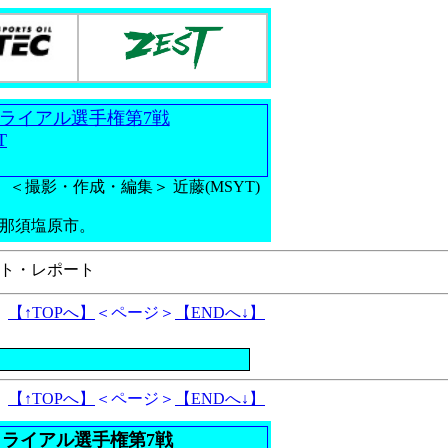
ダートトライアル選手権第7戦
T
＜撮影・作成・編集＞ 近藤(MSYT)
木県那須塩原市。
ト・レポート
【↑TOPへ】
＜ページ＞
【ENDへ↓】
【↑TOPへ】
＜ページ＞
【ENDへ↓】
ダートトライアル選手権第7戦