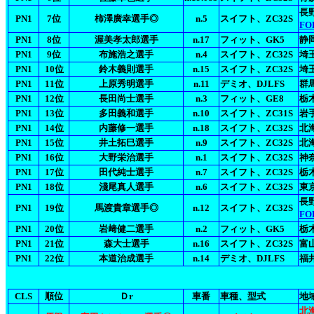
長野
PN1
7位
柿澤廣幸選手◎
n.5
スイフト、ZC32S
FO
PN1
8位
渥美孝太郎選手
n.17
フィット、GK5
静
PN1
9位
布施浩之選手
n.4
スイフト、ZC32S
埼玉
PN1
10位
鈴木義則選手
n.15
スイフト、ZC32S
埼玉
PN1
11位
上原秀明選手
n.11
デミオ、DJLFS
群
PN1
12位
長田尚士選手
n.3
フィット、GE8
栃
PN1
13位
多田義和選手
n.10
スイフト、ZC31S
岩手
PN1
14位
内藤修一選手
n.18
スイフト、ZC32S
北
PN1
15位
井土拓巳選手
n.9
スイフト、ZC32S
北
PN1
16位
大野栄治選手
n.1
スイフト、ZC32S
神
PN1
17位
田代純士選手
n.7
スイフト、ZC32S
栃木
PN1
18位
淺尾真人選手
n.6
スイフト、ZC32S
東京
長野
PN1
19位
馬渡貴章選手◎
n.12
スイフト、ZC32S
FO
PN1
20位
岩﨑健二選手
n.2
フィット、GK5
栃木
PN1
21位
森大士選手
n.16
スイフト、ZC32S
富山
PN1
22位
本道治成選手
n.14
デミオ、DJLFS
福井
CLS
順位
Ｄr
車番
車種、型式
地
北