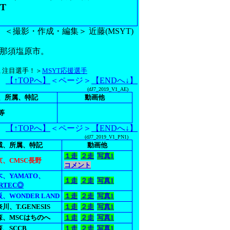
DT
＜撮影・作成・編集＞ 近藤(MSYT)
木県那須塩原市。
◎), 注目選手！＞
MSYT応援選手
【↑TOPへ】
＜ページ＞
【ENDへ↓】
(dJ7_2019_V1_AE)
、所属、特記
動画他
等
【↑TOPへ】
＜ページ＞
【ENDへ↓】
(dJ7_2019_V1_PN1)
域、所属、特記
動画他
１走
２走
写真1
京、CMSC長野
コメント
木、YAMATO、
１走
２走
写真1
RTEC◎
、WONDER LAND
１走
２走
写真1
川、T.GENESIS
１走
２走
写真1
森、MSCはちのへ
１走
２走
写真1
、SCCB
１走
２走
写真1