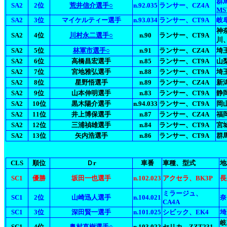
群
SA2
2位
荒井信介選手○
n.92.035
ランサー、CZ4A
MS
SA2
3位
マイケルティー選手
n.93.034
ランサー、CT9A
岐
神
SA2
4位
川村永二選手○
n.90
ランサー、CT9A
川
SA2
5位
林軍市選手○
n.91
ランサー、CZ4A
埼
SA2
6位
高橋昌宏選手
n.85
ランサー、CT9A
山
SA2
7位
宮地雅弘選手
n.88
ランサー、CT9A
埼玉
SA2
8位
星野悟選手
n.89
ランサー、CZ4A
新潟
SA2
9位
山本伸明選手
n.83
ランサー、CT9A
静岡
SA2
10位
黒木陽介選手
n.94.033
ランサー、CT9A
岡山
SA2
11位
井上博保選手
n.87
ランサー、CZ4A
福
SA2
12位
三浦禎雄選手
n.84
ランサー、CT9A
宮城
SA2
13位
矢内浩選手
n.86
ランサー、CT9A
群
CLS
順位
Ｄr
車番
車種、型式
地
SC1
優勝
坂田一也選手
n.102.023
アクセラ、BK3P
長
ミラージュ、
SC1
2位
山崎迅人選手
n.104.021
奈
CA4A
SC1
3位
深田賢一選手
n.101.025
シビック、EK4
埼
岐
SC1
4位
奥村直樹選手○
n.103.022
セリカ、ZZT231