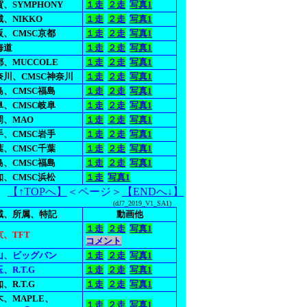
、SYMPHONY
１走
２走
写真1
、NIKKO
１走
２走
写真1
阪、CMSC京都
１走
２走
写真1
海道
１走
２走
写真1
都、MUCCOLE
１走
２走
写真1
奈川、CMSC神奈川
１走
２走
写真1
島、CMSC福島
１走
２走
写真1
阜、CMSC岐阜
１走
２走
写真1
岡、MAO
１走
２走
写真1
手、CMSC岩手
１走
２走
写真1
葉、CMSC千葉
１走
２走
写真1
島、CMSC福島
１走
２走
写真1
知、CMSC浜松
１走
写真1
【↑TOPへ】
＜ページ＞
【ENDへ↓】
(dJ7_2019_V1_SA1)
域、所属、特記
動画他
１走
２走
写真1
京、TFT
コメント
山、ビッグバン
１走
２走
写真1
、R.T.G
１走
２走
写真1
、R.T.G
１走
２走
写真1
木、MAPLE、
１走
２走
写真1