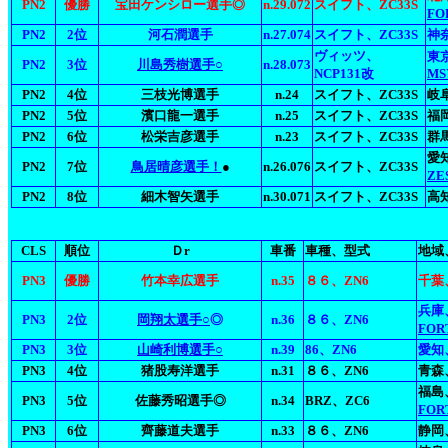
PN2
優勝
宝田ケンシロー選手◎
n.29.072
スイフト、ZC33S
FO
PN2
2位
河石潤選手
n.27.074
スイフト、ZC33S
神奈
ヴィッツ、
東
PN2
3位
川島秀樹選手○
n.28.073
NCP131改
MS
PN2
4位
三枝光博選手
n.24
スイフト、ZC33S
岐
PN2
5位
濱口龍一選手
n.25
スイフト、ZC33S
福岡
PN2
6位
松栄吉彦選手
n.23
スイフト、ZC33S
群馬
愛知
PN2
7位
鳥居晴彦選手！
●
n.26.076
スイフト、ZC33S
ZE
PN2
8位
細木智矢選手
n.30.071
スイフト、ZC33S
高
CLS
順位
Ｄr
車番
車種、型式
地域
PN3
優勝
竹本幸広選手
n.35
８６、ZN6
千葉
兵庫
PN3
2位
岡翔太選手○
◎
n.36
８６、ZN6
FOR
PN3
3位
山崎利博選手○
n.39
86、ZN6
愛知
PN3
4位
猪股寿洋選手
n.31
８６、ZN6
青森、
福島
PN3
5位
佐藤秀昭選手◎
n.34
BRZ、ZC6
FOR
PN3
6位
齊藤道夫選手
n.33
８６、ZN6
静岡