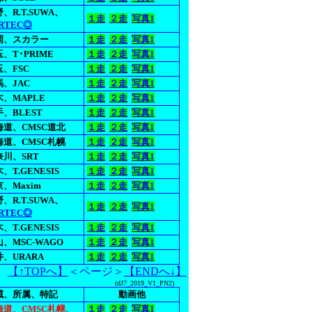
、R.T.SUWA、
１走
２走
写真1
RTEC◎
岡、スカラー
１走
２走
写真1
、T･PRIME
１走
２走
写真1
、FSC
１走
２走
写真1
馬、JAC
１走
２走
写真1
木、MAPLE
１走
２走
写真1
、BLEST
１走
２走
写真1
海道、CMSC道北
１走
２走
写真1
海道、CMSC札幌
１走
２走
写真1
奈川、SRT
１走
２走
写真1
、T.GENESIS
１走
２走
写真1
、Maxim
１走
２走
写真1
、R.T.SUWA、
１走
２走
写真1
RTEC◎
、T.GENESIS
１走
２走
写真1
、MSC-WAGO
１走
２走
写真1
、URARA
１走
２走
写真1
【↑TOPへ】
＜ページ＞
【ENDへ↓】
(dJ7_2019_V1_PN2)
域、所属、特記
動画他
海道、CMSC札幌、
１走
２走
写真1