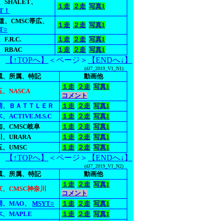
、SHALET、
１走
２走
写真1
T！
道、CMSC帯広、
１走
２走
写真1
T○
F.R.C.
１走
２走
写真1
、RBAC
１走
２走
写真1
【↑TOPへ】
＜ページ＞
【ENDへ↓】
(dJ7_2019_V1_N1)
域、所属、特記
動画他
１走
２走
写真1
、NASCA
コメント
岡、ＢＡＴＴＬＥＲ
１走
２走
写真1
、ACTIVE.M.S.C
１走
２走
写真1
知、CMSC岐阜
１走
２走
写真1
、URARA
１走
２走
写真1
玉、UMSC
１走
２走
写真1
【↑TOPへ】
＜ページ＞
【ENDへ↓】
(dJ7_2019_V1_N2)
域、所属、特記
動画他
１走
２走
写真1
京、CMSC神奈川
コメント
岡、MAO、
MSYT○
１走
２走
写真1
木、MAPLE
１走
２走
写真1