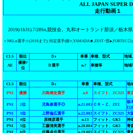
ALL JAPAN SUPER 
走行動画１
2019(r1h31).7/28Sn,競技会。丸和オートランド那須／栃
＜NKLst選手☆(2018まで), 特定選手(個○,YAMADA★,ZEST･団●,FORTEC
CLS
順位
Ｄr
車番
車種、型式
地域
優勝?
AE
Ｄ選手
n.?
車種等
地域
位
CLS
順位
Ｄr
車番
車種、型式
地
PN1
優勝
川島靖史選手
n.8
スイフト、ZC32S
東
栃
PN1
2位
児島泰選手◎
n.21.083
ＣＲ－Ｚ、ZF2
FO
PN1
3位
上野倫広選手
n.22.082
スイフト、ZC32S
大阪
PN1
4位
原靖彦選手
n.13
フィット、GK5
神奈
PN1
5位
工藤清美選手
n.20.084
フィット、GK5
青
PN1
6位
佐藤卓也選手
n.19.085
スイフト、ZC32S
青森