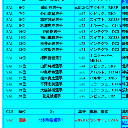
FO
SA1
6位
崎山晶選手●
n.81.042
アクセラ、BK3P
愛知
SA1
7位
外山嘉賢選手
n.67
シビック、EK9
神奈
SA1
8位
志村雅紀選手
n.65
スイフト、ZC33S
神奈
SA1
9位
杉浦忠洋選手
n.75
ミラージュ、CJ4A
神
SA1
10位
谷尚樹選手
n.68
インテグラ、DC5
奈良
SA1
11位
福山重義選手
n.72
スイフト、ZC33S
愛知
SA1
12位
松井正嗣選手
n.73
インテグラ、DC2
愛知
SA1
13位
三枝聖弥選手
n.71
インテグラ、DC2
岐
ミニクーパー、
SA1
14位
権田哲也選手
n.70
埼玉
MF16S
SA1
15位
山田将崇選手
n.74
シビック、EK9
北海
SA1
16位
中島孝恭選手
n.66
アバルト、312141
神
SA1
17位
植木良太選手
n.64
パルサー、JN15
千
SA1
18位
平澤宏美選手
n.78
ミラージュ、CJ4A
埼玉
SA1
19位
大森裕樹選手
n.63
ミラージュ、CJ4A
茨
SA1
20位
花見誠選手
n.76
シビック、FD2
三重
CLS
順位
Ｄr
車番
車種、型式
地
岐
SA2
優勝
北村和浩選手！
n.95.032
ランサー、CZ4A
MS