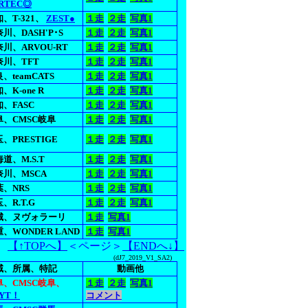
RTEC◎
、T-321、
ZEST●
１走
２走
写真1
川、DASH'P･S
１走
２走
写真1
川、ARVOU-RT
１走
２走
写真1
奈川、TFT
１走
２走
写真1
、teamCATS
１走
２走
写真1
、K-one R
１走
２走
写真1
、FASC
１走
２走
写真1
阜、CMSC岐阜
１走
２走
写真1
、PRESTIGE
１走
２走
写真1
道、M.S.T
１走
２走
写真1
奈川、MSCA
１走
２走
写真1
葉、NRS
１走
２走
写真1
、R.T.G
１走
２走
写真1
城、ヌヴォラーリ
１走
写真1
、WONDER LAND
１走
写真1
【↑TOPへ】
＜ページ＞
【ENDへ↓】
(dJ7_2019_V1_SA2)
域、所属、特記
動画他
阜、CMSC岐阜、
１走
２走
写真1
YT！
コメント