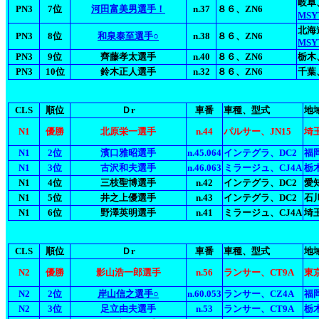
岐阜
PN3
7位
河田富美男選手！
n.37
８６、ZN6
MSY
北海
PN3
8位
和泉泰至選手○
n.38
８６、ZN6
MSY
PN3
9位
齊藤孝太選手
n.40
８６、ZN6
栃木、
PN3
10位
鈴木正人選手
n.32
８６、ZN6
千葉
CLS
順位
Ｄr
車番
車種、型式
地
N1
優勝
北原栄一選手
n.44
パルサー、JN15
埼玉
N1
2位
濱口雅昭選手
n.45.064
インテグラ、DC2
福
N1
3位
古沢和夫選手
n.46.063
ミラージュ、CJ4A
栃木
N1
4位
三枝聖博選手
n.42
インテグラ、DC2
愛
N1
5位
井之上優選手
n.43
インテグラ、DC2
石川
N1
6位
野澤英明選手
n.41
ミラージュ、CJ4A
埼
CLS
順位
Ｄr
車番
車種、型式
地
N2
優勝
影山浩一郎選手
n.56
ランサー、CT9A
東
N2
2位
岸山信之選手○
n.60.053
ランサー、CZ4A
福
N2
3位
足立由夫選手
n.53
ランサー、CT9A
栃