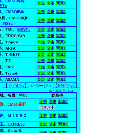
馬、CMSC群馬、
１走
２走
写真1
YT○
阜、CMSC岐阜
１走
２走
写真1
奈川、CMSC神奈
１走
２走
写真1
、
MSYT○
玉、FSC、
MSYT○
１走
２走
写真1
梨、EDOGAWA
１走
２走
写真1
、T-Spirit
１走
２走
写真1
、ARFA
１走
２走
写真1
、T･BEST
１走
２走
写真1
、T.T
１走
２走
写真1
岡、EMZ
１走
２走
写真1
、Team-F
１走
２走
写真1
馬、ASAMA
１走
２走
写真1
【↑TOPへ】
＜ページ＞
【ENDへ↓】
(dJ7_2019_V1_SC1)
域、所属、特記
動画他
１走
２走
写真1
野、CMSC長野
コメント
良、ＭＩＣＲＯ
１走
２走
写真1
玉、EXPRESS
１走
２走
写真1
阜、K-one R、
１走
２走
写真1