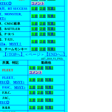
RTEC◎
コメント
川、RT SUCCESS
１走
２走
写真1
京、MONSTER、
１走
２走
写真1
YT○
阜、CMSC岐阜
１走
２走
写真1
、BATTLER
１走
２走
写真1
、P･R･S
１走
２走
写真1
、T-321、
１走
２走
写真1
ST●
、
MSYT！
知、チームモンキー
１走
２走
写真1
【↑TOPへ】
＜ページ＞
【ENDへ↓】
(dJ7_2019_V1_PN3)
、所属、特記
動画他
１走
２走
写真1
、FLEET
コメント
、FLEET、
１走
２走
写真1
TEC◎
、
MSYT○
、FASC、
MSYT○
１走
２走
写真1
F.R.C.
１走
２走
写真1
、JAC、
１走
２走
写真1
TEC◎
、R＆R
１走
２走
写真1