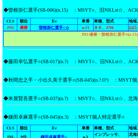
◆曽根崇仁選手(SB-006)(n.15) ：MSYT○、旧NKLst☆、AC
CLS
順位
Ｄr
車番
車種、型式
地域
JN3
優勝
曽根崇仁選手○☆
n.15
８６、ZN6
山口
JN3-優勝・曽根崇仁選手○(n.15)
◆藤田幸弘選手○(SB-017)(n.?) ：MSYT○、旧NKLst☆、AC
◆秋間忠之手・小出久美子選手○(SB-045)(n.?.0?) ：MSY
◆米屋賢吾選手○(SB-037)(n.?) ：MSYT○、旧NKLst☆
◆鎌田卓麻選手○(SB-045)(n.3) ：MSYT個人特定選手○
CLS
順位
Ｄr
車番
車種、型式
地域
インプレッサ、
北海
JN1
9位
鎌田卓麻選手○
n.3