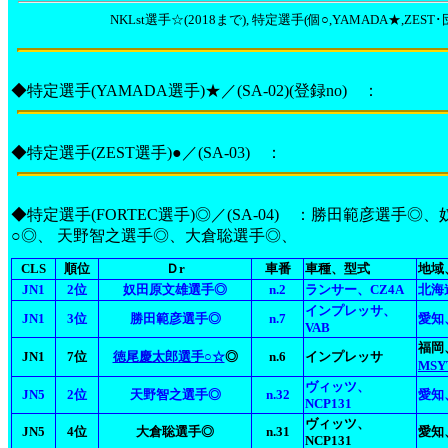
NKLst選手☆(2018まで), 特定選手(個○,YAMADA★,ZEST･
◆特定選手(YAMADA選手)★／(SA-02)(登録no) ：
◆特定選手(ZEST選手)●／(SA-03) ：
◆特定選手(FORTEC選手)◎／(SA-04) ：勝田範彦選
○◎、 天野智之選手◎、大倉聡選手◎、
CLS
順位
Ｄr
車番
車種、型式
地域
JN1
2位
奴田原文雄選手◎
n.2
ランサー、CZ4A
北海
インプレッサ、
JN1
3位
勝田範彦選手◎
n.7
愛知
VAB
福岡
JN1
7位
徳尾慶太郎選手○☆
◎
n.6
インプレッサ
MSY
ヴィッツ、
JN5
2位
天野智之選手◎
n.32
愛知
NCP131
ヴィッツ、
JN5
4位
大倉聡選手◎
n.31
愛知
NCP131