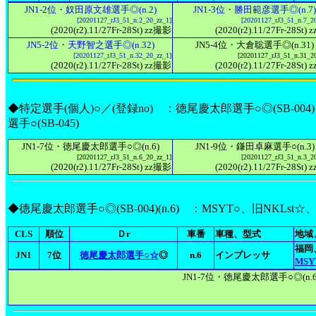
JN1-2位・奴田原文雄選手◎(n.2)
JN1-3位・勝田範彦選手◎(n.7)
[20201127_rJ3_51_n.2_20_zz_1]
[20201127_rJ3_51_n.7_2
(2020(r2).11/27Fr-28St) zz撮影
(2020(r2).11/27Fr-28St)
JN5-2位・天野智之選手◎(n.32)
JN5-4位・大倉聡選手◎(n.31)
[20201127_rJ3_51_n.32_20_zz_1]
[20201127_rJ3_51_n.31_2
(2020(r2).11/27Fr-28St) zz撮影
(2020(r2).11/27Fr-28St)
◆特定選手(個人)○／(登録no) ：徳尾慶太郎選手○◎(SB-004
選手○(SB-045)
JN1-7位・徳尾慶太郎選手○◎(n.6)
JN1-9位・鎌田卓麻選手○(n.3)
[20201127_rJ3_51_n.6_20_zz_1]
[20201127_rJ3_51_n.3_2
(2020(r2).11/27Fr-28St) zz撮影
(2020(r2).11/27Fr-28St)
◆徳尾慶太郎選手○◎(SB-004)(n.6) ：MSYT○、旧NKLst☆
CLS
順位
Ｄr
車番
車種、型式
地域
福岡
JN1
7位
徳尾慶太郎選手○☆
◎
n.6
インプレッサ
MSY
JN1-7位・徳尾慶太郎選手○◎(n.6