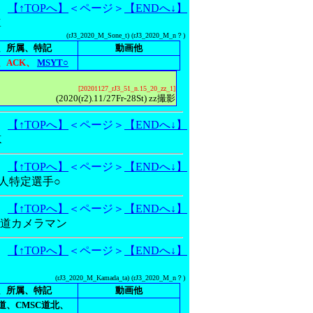
【↑TOPへ】
＜ページ＞
【ENDへ↓】
K
(rJ3_2020_M_Sone_t) (rJ3_2020_M_n？)
、所属、特記
動画他
、ACK、
MSYT○
[20201127_rJ3_51_n.15_20_zz_1]
(2020(r2).11/27Fr-28St) zz撮影
【↑TOPへ】
＜ページ＞
【ENDへ↓】
K
【↑TOPへ】
＜ページ＞
【ENDへ↓】
T個人特定選手○
【↑TOPへ】
＜ページ＞
【ENDへ↓】
、北海道カメラマン
【↑TOPへ】
＜ページ＞
【ENDへ↓】
(rJ3_2020_M_Kamada_ta) (rJ3_2020_M_n？)
、所属、特記
動画他
道、CMSC道北、