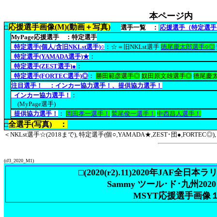
本ページ内
応援選手画像(M)(動画＋写真)
□
選手一覧 ：
応援選手（特定選手
MyPage応援選手 ：特定選手
特定選手(個人/含旧NKLst選手)○
：☆＝旧NKLst選手
徳尾慶太郎選手○◎
特定選手(YAMADA選手)★
：
特定選手(ZEST選手)●
：
特定選手(FORTEC選手)◎
：
勝田範彦選手◎
奴田原文雄選手◎
徳尾慶
注目選手！ ：インカー協力選手！、提供協力選手！
インカー協力選手！
：
(MyPage選手)
提供協力選手！
：
岡田孝一選手！
鷲尾俊一選手！
中西昌人選手！
全選手(写真) ：
□
＜NKLst選手☆(2018まで), 特定選手(個○,YAMADA★,ZEST･団●,FORTEC◎
(rJ3_2020_M1)
□(2020(r2).11)2020年JAF全日
Sammy ツール･ド･九州2020 
MSYT応援選手画像