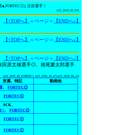
団●,FORTEC◎), 注目選手！
(rJ3_2020_M_ST)
【↑TOPへ】
＜ページ＞
【ENDへ↓】
【↑TOPへ】
＜ページ＞
【ENDへ↓】
【↑TOPへ】
＜ページ＞
【ENDへ↓】
手◎、奴田原文雄選手◎、徳尾慶太郎選手
(rJ3_2020_M_FORTEC) (rJ3_2020_M_n?) (rJ3_2020_M_n?)
、所属、特記
動画他
道、
FORTEC◎
、
FORTEC◎
、ACK、
T○
、
FORTEC◎
、
FORTEC◎
、
FORTEC◎