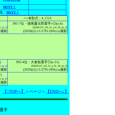
、
MSYT！
川、
MSYT！
<->表彰式：#_CLS
JN1-7位・徳尾慶太郎選手○◎(n.6)
0_zz_1]
[20201127_rJ3_51_n.6_20_zz_1]
 zz撮影
(2020(r2).11/27Fr-28St) zz撮影
)
JN5-4位・大倉聡選手◎(n.31)
0_zz_1]
[20201127_rJ3_51_n.31_20_zz_1]
 zz撮影
(2020(r2).11/27Fr-28St) zz撮影
)
0_zz_1]
 zz撮影
【↑TOPへ】
＜ページ＞
【ENDへ↓】
ge選手