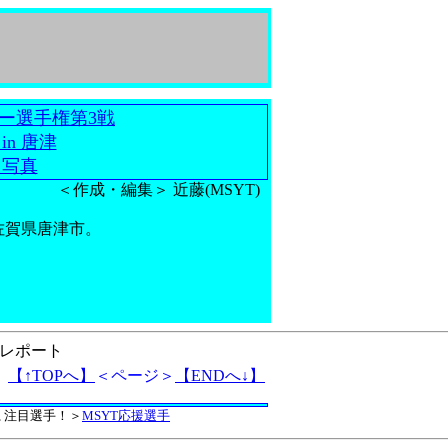
本ラリー選手権第3戦
in 唐津
＋写真
＜作成・編集＞ 近藤(MSYT)
ル／佐賀県唐津市。
レポート
【↑TOPへ】
＜ページ＞
【ENDへ↓】
◎), 注目選手！＞
MSYT応援選手