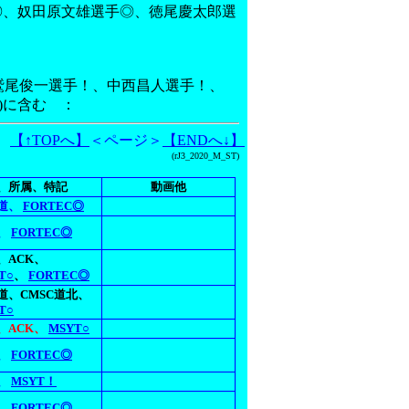
彦選手◎、奴田原文雄選手◎、徳尾慶太郎選
鷲尾俊一選手！、中西昌人選手！、
)に含む ：
【↑TOPへ】
＜ページ＞
【ENDへ↓】
(rJ3_2020_M_ST)
、所属、特記
動画他
道、
FORTEC◎
、
FORTEC◎
、ACK、
T○
、
FORTEC◎
道、CMSC道北、
T○
、ACK、
MSYT○
、
FORTEC◎
、
MSYT！
、
FORTEC◎