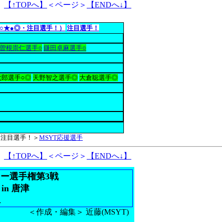
【↑TOPへ】
＜ページ＞
【ENDへ↓】
○★●◎・注目選手！）
注目選手！
曽根崇仁選手○
鎌田卓麻選手○
太郎選手○◎
天野智之選手◎
大倉聡選手◎
), 注目選手！＞
MSYT応援選手
【↑TOPへ】
＜ページ＞
【ENDへ↓】
本ラリー選手権第3戦
in 唐津
１
＜作成・編集＞ 近藤(MSYT)