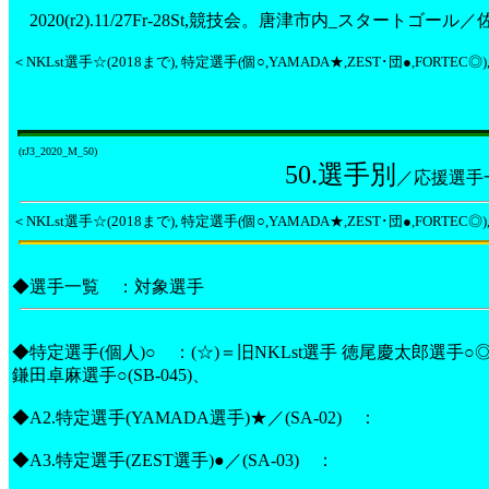
2020(r2).11/27Fr-28St,競技会。唐津市内_スタートゴー
＜NKLst選手☆(2018まで), 特定選手(個○,YAMADA★,ZEST･団●,FORTEC
(rJ3_2020_M_50)
50.選手別
／応援選
＜NKLst選手☆(2018まで), 特定選手(個○,YAMADA★,ZEST･団●,FORTEC
◆選手一覧 ：対象選手
◆特定選手(個人)○ ：(☆)＝旧NKLst選手 徳尾慶太郎選手○◎(SB
鎌田卓麻選手○(SB-045)、
◆A2.特定選手(YAMADA選手)★／(SA-02) ：
◆A3.特定選手(ZEST選手)●／(SA-03) ：