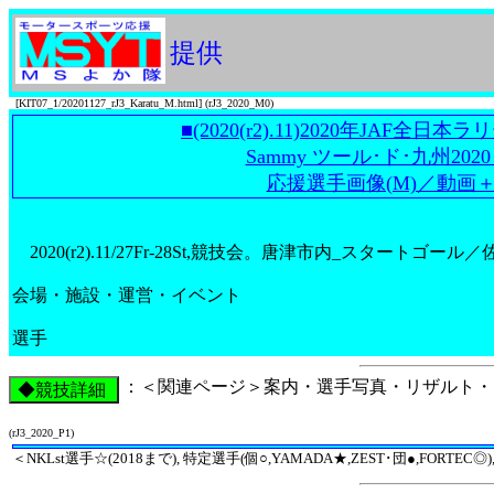
提供
[KIT07_1/20201127_rJ3_Karatu_M.html] (rJ3_2020_M0)
■(2020(r2).11)2020年JAF全日
Sammy ツール･ド･九州2020 
応援選手画像(M)／動画
2020(r2).11/27Fr-28St,競技会。唐津市内_スタートゴー
会場・施設・運営・イベント
選手
：＜関連ページ＞案内・選手写真・リザルト・
(rJ3_2020_P1)
＜NKLst選手☆(2018まで), 特定選手(個○,YAMADA★,ZEST･団●,FORTEC