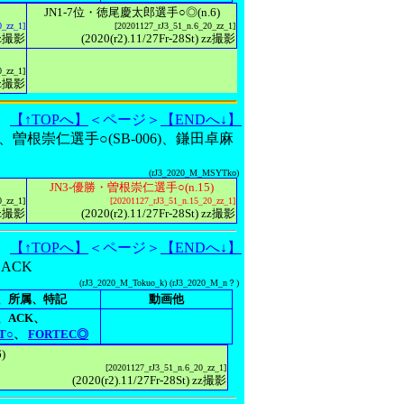
JN1-7位・徳尾慶太郎選手○◎(n.6)
0_zz_1]
[20201127_rJ3_51_n.6_20_zz_1]
 zz撮影
(2020(r2).11/27Fr-28St) zz撮影
0_zz_1]
 zz撮影
【↑TOPへ】
＜ページ＞
【ENDへ↓】
)、曽根崇仁選手○(SB-006)、鎌田卓麻
(rJ3_2020_M_MSYTko)
JN3-優勝・曽根崇仁選手○(n.15)
0_zz_1]
[20201127_rJ3_51_n.15_20_zz_1]
 zz撮影
(2020(r2).11/27Fr-28St) zz撮影
【↑TOPへ】
＜ページ＞
【ENDへ↓】
、ACK
(rJ3_2020_M_Tokuo_k) (rJ3_2020_M_n？)
、所属、特記
動画他
、ACK、
T○
、
FORTEC◎
)
[20201127_rJ3_51_n.6_20_zz_1]
(2020(r2).11/27Fr-28St) zz撮影