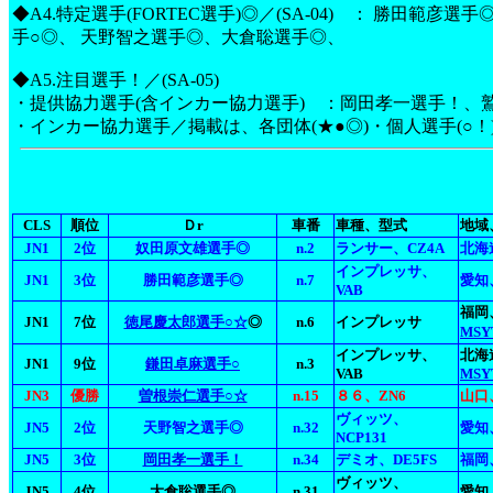
◆A4.特定選手(FORTEC選手)◎／(SA-04) ： 勝田範
手○◎、 天野智之選手◎、大倉聡選手◎、
◆A5.注目選手！／(SA-05)
・提供協力選手(含インカー協力選手) ：岡田孝一選手！、
・インカー協力選手／掲載は、各団体(★●◎)・個人選手(○！
CLS
順位
Ｄr
車番
車種、型式
地域
JN1
2位
奴田原文雄選手◎
n.2
ランサー、CZ4A
北海
インプレッサ、
JN1
3位
勝田範彦選手◎
n.7
愛知
VAB
福岡
JN1
7位
徳尾慶太郎選手○☆
◎
n.6
インプレッサ
MSY
インプレッサ、
北海
JN1
9位
鎌田卓麻選手○
n.3
VAB
MSY
JN3
優勝
曽根崇仁選手○☆
n.15
８６、ZN6
山口
ヴィッツ、
JN5
2位
天野智之選手◎
n.32
愛知
NCP131
JN5
3位
岡田孝一選手！
n.34
デミオ、DE5FS
福岡
ヴィッツ、
JN5
4位
大倉聡選手◎
n.31
愛知