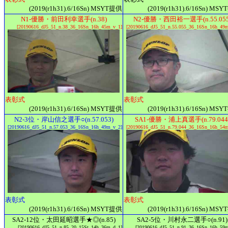
(2019(r1h31).6/16Sn) MSYT提供
(2019(r1h31).6/16Sn) MS
N1-優勝・前田利幸選手(n.38)
N2-優勝・西田裕一選手(n.55.055
[20190616_dJ5_51_n.38_36_16Sn_16h_45m_v_1]
[20190616_dJ5_51_n.55.055_36_16Sn_16h_49
表彰式
表彰式
(2019(r1h31).6/16Sn) MSYT提供
(2019(r1h31).6/16Sn) MS
N2-3位・岸山信之選手○(n.57.053)
SA1-優勝・浦上真選手(n.79.044
[20190616_dJ5_51_n.57.053_36_16Sn_16h_49m_v_2]
[20190616_dJ5_51_n.79.044_36_16Sn_16h_54
表彰式
表彰式
(2019(r1h31).6/16Sn) MSYT提供
(2019(r1h31).6/16Sn) MS
SA2-12位・太田延昭選手★◎(n.85)
SA2-5位・川村永二選手○(n.91)
[20190616_dJ5_51_n.85_20_15St_14h_36m_d_1]
[20190616_dJ5_51_n.91_36_16Sn_16h_59