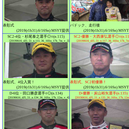
表彰式
パドック、走行後
(2019(r1h31).6/16Sn) MSYT提供
(2019(r1h31).6/16Sn) MS
SC2-4位・杉尾泰之選手◎○(n.115)
SC2-優勝・大西康弘選手◎○(n.11
[20190616_dJ5_51_n.115_36_16Sn_17h_7m_v_2]
[20190616_dJ5_51_n.117_36_16Sn_17h_7
表彰式、4位入賞！
表彰式、SC2初優勝！
(2019(r1h31).6/16Sn) MSYT提供
(2019(r1h31).6/16Sn) MS
D-6位・田口勝彦選手○◎(n.134)
D-優勝・炭山裕矢選手(n.135)
[20190616_dJ5_51_n.134_36_16Sn_17h_12m_v_4]
[20190616_dJ5_51_n.135_36_16Sn_17h_12