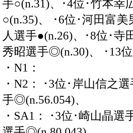
手○(n.31)、･4位･竹本幸
○(n.35)、 ･6位･河田富
人選手●(n.26)、･8位･寺
秀昭選手◎(n.30)、 ･13
・N1：
・N2： ･3位･岸山信之選手○
手◎(n.56.054)、
・SA1： ･3位･崎山晶選手◎
選手◎(n.80.043)、