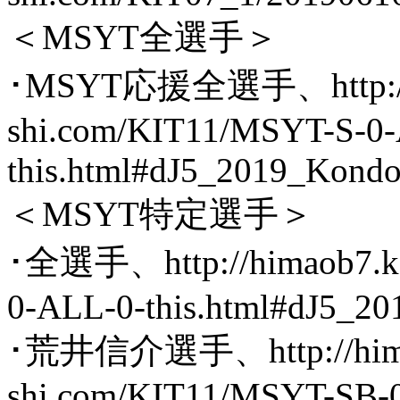
＜MSYT全選手＞
･MSYT応援全選手、http://h
shi.com/KIT11/MSYT-S-0
this.html#dJ5_2019_Kond
＜MSYT特定選手＞
･全選手、http://himaob7.ka
0-ALL-0-this.html#dJ5_2
･荒井信介選手、http://hima
shi.com/KIT11/MSYT-SB-0