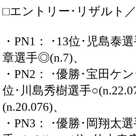
□エントリー･リザルト／M
・PN1： ･13位･児島泰選手
章選手◎(n.7)、
・PN2： ･優勝･宝田ケンシ
位･川島秀樹選手○(n.22.
(n.20.076)、
・PN3： ･優勝･岡翔太選手