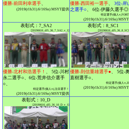
優勝-前田利幸選手
、
優勝-西田裕一選手
、
3位-岸
(2019(r1h31).6/16Sn) MSYT提供
之選手○
、 6位-伊藤久選手
特定選手(個人○,FORT
(2019(r1h31).6/16Sn) MS
表彰式：7_SA2
表彰式：8_SC1
[20190616_dJ5_36_7_SA2_v_1]
[20190616_dJ5_36_8_SC
優勝-北村和浩選手！
、 5位-川村
優勝-則信重雄選手●
、 5位-
永二選手○、6位-荒井信介選手
直樹選手○、
○、
特定選手(個人○,ZE
(2019(r1h31).6/16Sn) MS
特定選手(個人○),注目選手！
(2019(r1h31).6/16Sn) MSYT提供
表彰式：10_D
[20190616_dJ5_36_10_D_v_1]