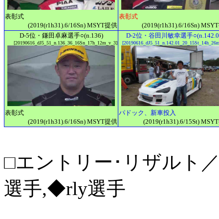
表彰式
表彰式
(2019(r1h31).6/16Sn) MSYT提供
(2019(r1h31).6/16Sn) MS
D-5位・鎌田卓麻選手○(n.136)
D-2位・谷田川敏幸選手○(n.142.0
[20190616_dJ5_51_n.136_36_16Sn_17h_12m_v_3]
[20190616_dJ5_51_n.142.01_20_15St_14h_26
表彰式
パドック、新車投入
(2019(r1h31).6/16Sn) MSYT提供
(2019(r1h31).6/15St) MS
□エントリー･リザルト／MS
選手,◆rly選手