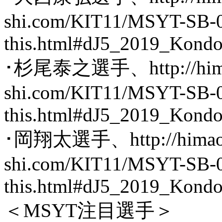
shi.com/KIT11/MSYT-SB-0
this.html#dJ5_2019_Kond
･杉尾泰之選手、http://hima
shi.com/KIT11/MSYT-SB-0
this.html#dJ5_2019_Kond
･岡翔太選手、http://himaob
shi.com/KIT11/MSYT-SB-0
this.html#dJ5_2019_Kond
＜MSYT注目選手＞