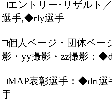
□エントリー･リザルト／MS
選手,◆rly選手
□個人ページ・団体ページ／
影・yy撮影・zz撮影：◆dr
□MAP表彰選手：◆drt選手,
手