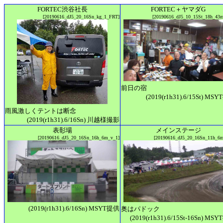
FORTEC渋谷社長
FORTEC＋ヤマダG
[20190616_dJ5_20_16Sn_kg_1_FRT]
[20190616_dJ5_10_15St_18h_43
前日の宿
(2019(r1h31).6/15St) MS
雨風激しくテントは断念
(2019(r1h31).6/16Sn) 川越様撮影
表彰場
メインステージ
[20190616_dJ5_20_16Sn_16h_6m_v_1]
[20190616_dJ5_20_16Sn_11h_6
(2019(r1h31).6/16Sn) MSYT提供
奥はパドック
(2019(r1h31).6/15St-16Sn) MS