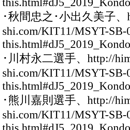
this.html#dJ5_2019_Kond
･秋間忠之･小出久美子、http:/
shi.com/KIT11/MSYT-SB-
this.html#dJ5_2019_Kond
･川村永二選手、http://hima
shi.com/KIT11/MSYT-SB-
this.html#dJ5_2019_Kond
･熊川嘉則選手、http://hima
shi.com/KIT11/MSYT-SB-
this.html#dJ5_2019_Kond