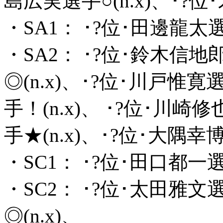
島広実選手○(n.x)、･?位
・SA1： ･?位･田邊龍太選手
・SA2： ･?位･鈴木信地郎
◎(n.x)、･?位･川戸惟寛
手！(n.x)、 ･?位･川崎
手★(n.x)、･?位･大隅幸博
・SC1： ･?位･田口都一選
・SC2： ･?位･太田雅文選
◎(n.x)、