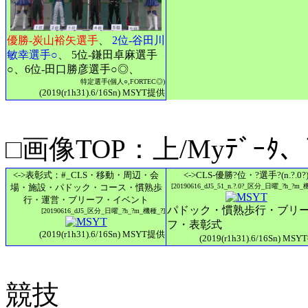
優勝-炭山裕矢選手
、
2位-谷田川
敏幸選手○
、 5位-鎌田卓麻選手
○、6位-田口勝彦選手○◎、
特定選手(個人○,FORTEC◎)
(2019(r1h31).6/16Sn) MSYT提供
□画像TOP：上/Myﾃﾞｰﾀ、
<->表彰式：#_CLS・移動・周辺・会
<->CLS-優勝?位・?選手?(n.?.0?
場・施設・パドック・コース・慣熟歩
[20190616_dJ5_51_n.?.0?_区分_日曜_?h_?m_
行・運営・ブリーフ・イベント
パドック・慣熟歩行・ブリ
[20190616_dJ5_区分_日曜_?h_?m_機種_?]
フ・表彰式
(2019(r1h31).6/16Sn) MSYT提供
(2019(r1h31).6/16Sn) MS
競技