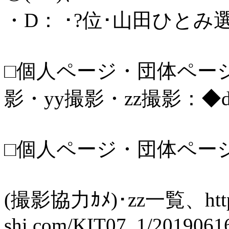
・D： ･?位･山田ひとみ選手
□個人ページ・団体ページ／
影・yy撮影・zz撮影：◆dr
□個人ページ・団体ページ／
(撮影協力ｶﾒ)･zz一覧、http:/
shi.com/KIT07_1/2019061