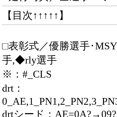
【目次↑↑↑↑↑】
□表彰式／優勝選手･MSYT
手,◆rly選手
※：#_CLS
drt：
0_AE,1_PN1,2_PN2,3_PN
drtシード：AE=0A?→09?,P