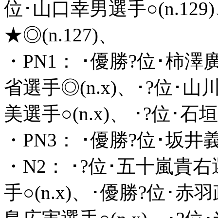
位･山口幸男選手○(n.12
★◎(n.127)、
・PN1： ･優勝?位･柿澤廣
省選手◎(n.x)、･?位･山
美選手○(n.x)、 ･?位･石
・PN3： ･優勝?位･坂井義
・N2： ･?位･五十嵐貴右選
手○(n.x)、･優勝?位･赤