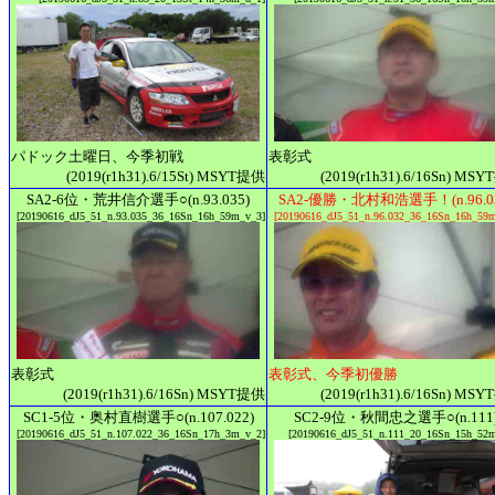
表彰式
パドック土曜日、今季初戦
(2019(r1h31).6/16Sn) MS
(2019(r1h31).6/15St) MSYT提供
SA2-6位・荒井信介選手○(n.93.035)
SA2-優勝・北村和浩選手！(n.96.03
[20190616_dJ5_51_n.93.035_36_16Sn_16h_59m_v_3]
[20190616_dJ5_51_n.96.032_36_16Sn_16h_59
表彰式
表彰式、今季初優勝
(2019(r1h31).6/16Sn) MSYT提供
(2019(r1h31).6/16Sn) MS
SC1-5位・奥村直樹選手○(n.107.022)
SC2-9位・秋間忠之選手○(n.111
[20190616_dJ5_51_n.107.022_36_16Sn_17h_3m_v_2]
[20190616_dJ5_51_n.111_20_16Sn_15h_52