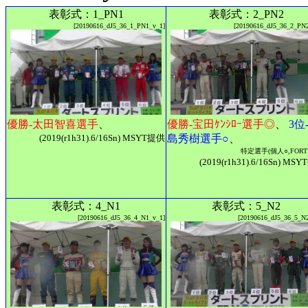
表彰式：1_PN1
表彰式：2_PN2
[20190616_dJ5_36_1_PN1_v_1]
[20190616_dJ5_36_2_PN
優勝-太田智喜選手
、
優勝-宝田ｹﾝｼﾛｰ選手◎
、
3位
(2019(r1h31).6/16Sn) MSYT提供
島秀樹選手○
、
特定選手(個人○,FORT
(2019(r1h31).6/16Sn) MS
表彰式：4_N1
表彰式：5_N2
[20190616_dJ5_36_4_N1_v_1]
[20190616_dJ5_36_5_N