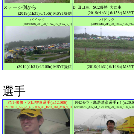
ステージ側から
D_田口車、SC2優勝_大西車
(2019(r1h31).6/15St) MS
(2019(r1h31).6/15St) MSYT提供
パドック
パドック
[20190616_dJ5_20_16Sn_7h_33m_v_1]
[20190616_dJ5_20_16Sn_12h_24
(2019(r1h31).6/16Sn) MSYT提供
(2019(r1h31).6/16Sn) MS
選手
PN1-優勝・太田智喜選手(n.12.086)
PN2-6位・鳥居晴彦選手●！(n.20.0
[20190616_dJ5_51_n.12.086_36_16Sn_16h_31m_v_1]
[20190616_dJ5_51_n.20.076_20_16Sn_15h_55