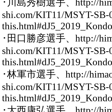
･川島秀樹選手、http://hima
shi.com/KIT11/MSYT-SB-0
this.html#dJ5_2019_Kond
･田口勝彦選手、http://hima
shi.com/KIT11/MSYT-SB-0
this.html#dJ5_2019_Kond
･林軍市選手、http://himaob
shi.com/KIT11/MSYT-SB-0
this.html#dJ5_2019_Kond
･大西康弘選手、http://hima