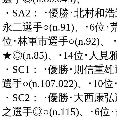
・SA2： ･優勝･北村和浩選手
永二選手○(n.91)、･6位･荒
位･林軍市選手○(n.92)、
★◎(n.85)、･14位･人見雅
・SC1： ･優勝･則信重雄選
選手○(n.107.022)、･1
・SC2： ･優勝･大西康弘選
之選手◎○(n.115)、･6位･