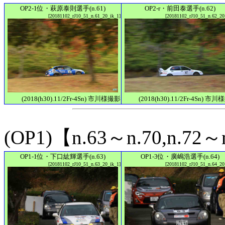
OP2-1位・萩原泰則選手(n.61)
OP2-r・前田泰選手(n.62)
[20181102_rJ10_51_n.61_20_ik_1]
[20181102_rJ10_51_n.62_20
(2018(h30).11/2Fr-4Sn) 市川様撮影
(2018(h30).11/2Fr-4Sn) 市
(OP1)【n.63～n.70,n.72～
OP1-1位・下口紘輝選手(n.63)
OP1-3位・廣嶋浩選手(n.64)
[20181102_rJ10_51_n.63_20_ik_1]
[20181102_rJ10_51_n.64_20