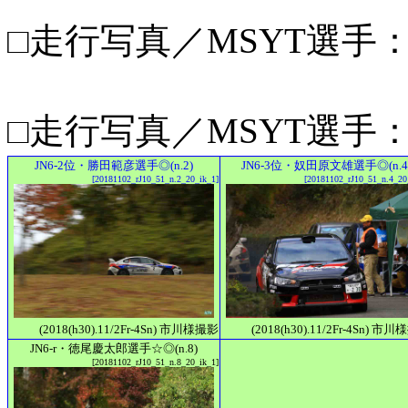
□走行写真／MSYT選手：◆d
□走行写真／MSYT選手：
JN6-2位・勝田範彦選手◎(n.2)
JN6-3位・奴田原文雄選手◎(n.4
[20181102_rJ10_51_n.2_20_ik_1]
[20181102_rJ10_51_n.4_20
(2018(h30).11/2Fr-4Sn) 市川様撮影
(2018(h30).11/2Fr-4Sn) 市
JN6-r・徳尾慶太郎選手☆◎(n.8)
[20181102_rJ10_51_n.8_20_ik_1]