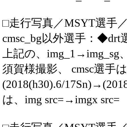
□走行写真／MSYT選手／s
cmsc_bg以外選手：◆drt
上記の、img_1→img_s
須賀様撮影、 cmsc選手
(2018(h30).6/17Sn)→(20
は、img src=→imgx src=