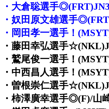
・大倉聡選手◎(FRT)JN3
・奴田原文雄選手◎(FRT)
・岡田孝一選手！(MSYT)
・藤田幸弘選手☆(NKL)J
・鷲尾俊一選手！(MSYT)
・中西昌人選手！(MSYT)
・曽根崇仁選手☆(NKL)J
・柿澤廣幸選手◎(F)/山崎