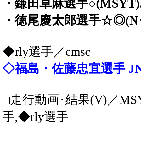
・鎌田卓麻選手○(MSYT)J
・徳尾慶太郎選手☆◎(N･F)
◆rly選手／cmsc
◇福島・佐藤忠宜選手 JN
□走行動画･結果(V)／MSY
手,◆rly選手