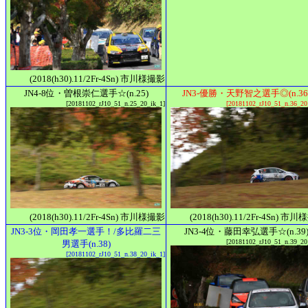
(2018(h30).11/2Fr-4Sn) 市川様撮影
JN4-8位・曽根崇仁選手☆(n.25)
JN3-優勝・天野智之選手◎(n.36
[20181102_rJ10_51_n.25_20_ik_1]
[20181102_rJ10_51_n.36_20
(2018(h30).11/2Fr-4Sn) 市川様撮影
(2018(h30).11/2Fr-4Sn) 市
JN3-3位・岡田孝一選手！/多比羅二三
JN3-4位・藤田幸弘選手☆(n.39
[20181102_rJ10_51_n.39_20
男選手(n.38)
[20181102_rJ10_51_n.38_20_ik_1]