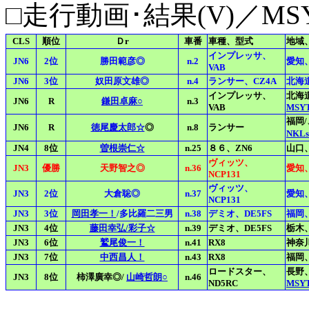
□走行動画･結果(V)／MS
CLS
順位
Ｄr
車番
車種、型式
地域
インプレッサ、
JN6
2位
勝田範彦◎
n.2
愛知
VAB
JN6
3位
奴田原文雄◎
n.4
ランサー、CZ4A
北海
インプレッサ、
北海
JN6
R
鎌田卓麻○
n.3
VAB
MSY
福岡/
JN6
R
徳尾慶太郎☆
◎
n.8
ランサー
NKL
JN4
8位
曽根崇仁☆
n.25
８６、ZN6
山口
ヴィッツ、
JN3
優勝
天野智之◎
n.36
愛知
NCP131
ヴィッツ、
JN3
2位
大倉聡◎
n.37
愛知
NCP131
JN3
3位
岡田孝一！
/多比羅二三男
n.38
デミオ、DE5FS
福岡
JN3
4位
藤田幸弘/彩子☆
n.39
デミオ、DE5FS
栃木
JN3
6位
鷲尾俊一！
n.41
RX8
神奈
JN3
7位
中西昌人！
n.43
RX8
福岡
ロードスター、
長野
JN3
8位
柿澤廣幸◎/
山崎哲朗○
n.46
ND5RC
MSY