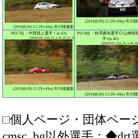
(2018(h30).11/2Fr-4Sn) 市
(2018(h30).11/2Fr-4Sn) 市川様撮影
JN3-7位・中西昌人選手！(n.43)
JN3-8位・柿澤廣幸選手◎/山崎哲
[20181102_rJ10_51_n.43_20_ik_1]
手○(n.46)
[20181102_rJ10_51_n.46_20
(2018(h30).11/2Fr-4Sn) 市川様撮影
(2018(h30).11/2Fr-4Sn) 市
□個人ページ・団体ページ／
cmsc_bg以外選手：◆drt