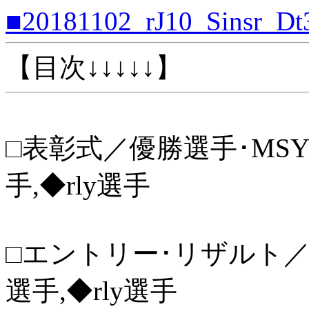
■20181102_rJ10_Sinsr_Dt
【目次↓↓↓↓↓】
□表彰式／優勝選手･MSYT
手,◆rly選手
□エントリー･リザルト／MS
選手,◆rly選手