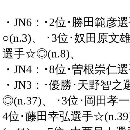
・JN6：･2位･勝田範彦選
○(n.3)、 ･3位･奴田原
選手☆◎(n.8)、
・JN4：･8位･曽根崇仁選手
・JN3：･優勝･天野智之選
◎(n.37)、 ･3位･岡田孝
4位･藤田幸弘選手☆(n.3