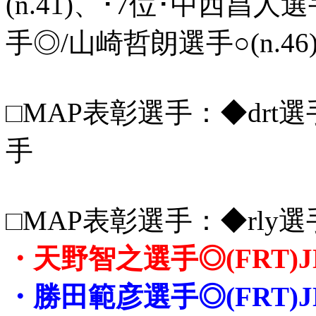
(n.41)、･7位･中西昌人選
手◎/山崎哲朗選手○(n.46
□MAP表彰選手：◆drt選手,
手
□MAP表彰選手：◆rly選
・天野智之選手◎(FRT)J
・勝田範彦選手◎(FRT)JN