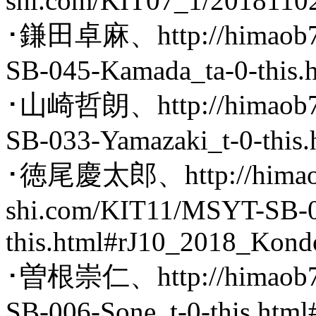
shi.com/KIT07_1/20181102
･鎌田卓麻、http://himaob7.
SB-045-Kamada_ta-0-this
･山崎哲朗、http://himaob7.
SB-033-Yamazaki_t-0-this
･徳尾慶太郎、http://himaob
shi.com/KIT11/MSYT-SB-0
this.html#rJ10_2018_Kond
･曽根崇仁、http://himaob7.
SB-006-Sone_t-0-this.htm