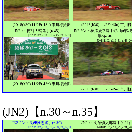
(2018(h30).11/2Fr-4Sn) 市川様撮影
(2018(h30).11/2Fr-4Sn) 市
JN3-r・徳能大輔選手(n.45)
JN3-8位・柿澤廣幸選手◎/山崎哲
[20181102_rJ10_51_n.45_20_ik_1]
手○(n.46)
[20181102_rJ10_51_n.46_20
(2018(h30).11/2Fr-4Sn) 市川様撮影
(2018(h30).11/2Fr-4Sn) 市
(JN2)【n.30～n.35】
JN2-2位・長﨑雅志選手(n.30)
JN2-r・明治慎太郎選手(n.31)
[20181102_rJ10_51_n.30_20_ik_1]
[20181102_rJ10_51_n.31_20