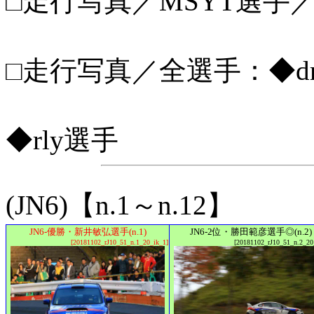
□走行写真／MSYT選手／
□走行写真／全選手：◆drt
◆rly選手
(JN6)【n.1～n.12】
JN6-優勝・新井敏弘選手(n.1)
JN6-2位・勝田範彦選手◎(n.2)
[20181102_rJ10_51_n.1_20_ik_1]
[20181102_rJ10_51_n.2_20