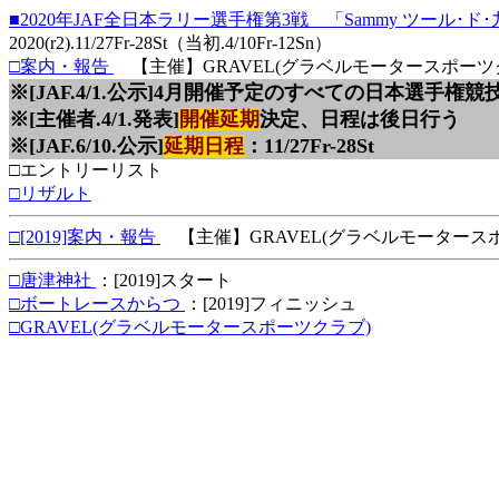
■2020年JAF全日本ラリー選手権第3戦 「Sammy ツール･ド･九州
2020(r2).11/27Fr-28St（当初.4/10Fr-12Sn）
□案内・報告
【主催】GRAVEL(グラベルモータースポーツ
※[JAF.4/1.公示]4月開催予定のすべての日本選
※[主催者.4/1.発表]
開催延期
決定、日程は後日行う
※[JAF.6/10.公示]
延期日程
：11/27Fr-28St
□エントリーリスト
□リザルト
□[2019]案内・報告
【主催】GRAVEL(グラベルモータース
□唐津神社
：[2019]スタート
□ボートレースからつ
：[2019]フィニッシュ
□GRAVEL(グラベルモータースポーツクラブ)